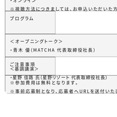
・オンライン
※視聴方法につきましては、お申込いただいた
プログラム
＜オープニングトーク＞
・青木 優（MATCHA 代表取締役社長）
ご注意事項
＜基調講演＞
・星野 佳路 氏（星野リゾート 代表取締役社長）
※参加費用は無料となります。
※事前応募制となり、応募者へURLを送付いた
＜パネルディスカッション＞
※同業他社等の参加はお断りさせていただく場
・星野 佳路 氏（星野リゾート 代表取締役社長）
・山田 桂一郎 氏（観光カリスマ / JTIC.SWISS 代