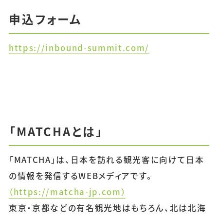
・加藤 史子 氏（WAmazing 代表取締役社長）
申込フォーム
＜47都道府県の観光のキーマンを交えたディスカッ
https://inbound-summit.com/
・選定及び打診中
＜情報発信、ガイド、旅館などのカテゴリーのリー
・選定及び打診中
「MATCHAとは」
＜エンディングトーク＞
「MATCHA」は、日本を訪れる観光客に向けて日本
・選定及び打診中
の情報を発信するWEBメディアです。
※スケジュールは今後変更になる可能性がございま
（https://matcha-jp.com）
東京・京都などの有名観光地はもちろん、北は北海